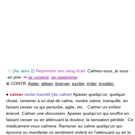
♢
(Au sens 2)
Reprendre son sang-froid.
Calmez-vous, je vous
en prie.
⇒
se contenir
,
se rasséréner
.
⊗ CONTR.
Agiter
,
attiser
,
énerver
,
exciter
,
irriter
,
troubler.
●
calmer
verbe transitif
(de calme)
Apaiser quelqu'un, quelque
chose, ramener à un état de calme, rendre calme, tranquille, en
faisant cesser ce qui perturbe, agite, etc. :
Calmer un enfant
énervé.
Calmer une discussion.
Apaiser quelqu'un qui souffre en
faisant cesser ou en atténuant la douleur, la sensation pénible :
Ce
médicament vous calmera.
Ramener au calme quelqu'un qui
éprouve ou manifeste un sentiment violent en l'atténuant ou en le