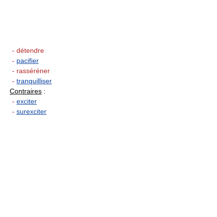
- détendre
-
pacifier
- rasséréner
-
tranquilliser
Contraires
:
-
exciter
-
surexciter