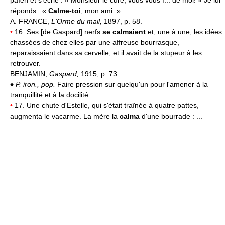
réponds : «
Calme-toi
, mon ami. »
A. FRANCE,
L'Orme du mail,
1897, p. 58.
•
16. Ses [de Gaspard] nerfs
se calmaient
et, une à une, les idées
chassées de chez elles par une affreuse bourrasque,
reparaissaient dans sa cervelle, et il avait de la stupeur à les
retrouver.
BENJAMIN,
Gaspard,
1915, p. 73.
♦
P. iron., pop.
Faire pression sur quelqu'un pour l'amener à la
tranquillité et à la docilité :
•
17. Une chute d'Estelle, qui s'était traînée à quatre pattes,
augmenta le vacarme. La mère la
calma
d'une bourrade : ...