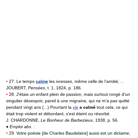
•
27. Le temps
calme
les ivresses, même celle de l'amitié; ...
JOUBERT,
Pensées,
t. 1, 1824, p. 186.
•
28. J'étais un enfant plein de passion, mais surtout rongé d'un
singulier désespoir, pareil à une migraine, qui ne m'a pas quitté
pendant vingt ans (...) Pourtant la
vie
a calmé
tout cela; ce qui
était trop violent et débordant, s'est éteint ou résorbé.
J. CHARDONNE,
Le Bonheur de Barbezieux,
1938, p. 56.
♦
Emploi abs.
:
•
29. Votre poésie [de Charles Baudelaire] aussi est un dictame;