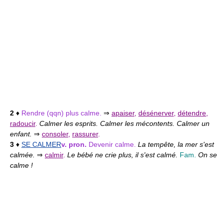
2
♦
Rendre (qqn) plus calme.
⇒
apaiser
,
désénerver
,
détendre
,
radoucir
.
Calmer les esprits. Calmer les mécontents. Calmer un
enfant.
⇒
consoler
,
rassurer
.
3
♦
SE CALMER
v. pron.
Devenir calme.
La tempête, la mer s'est
calmée.
⇒
calmir
.
Le bébé ne crie plus, il s'est calmé.
Fam.
On se
calme !