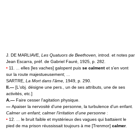
J. DE MARLIAVE,
Les Quatuors de Beethoven,
introd. et notes par
Jean Escarra, préf. de Gabriel Fauré, 1925, p. 282.
•
11. ... elles [les vaches] galopent puis
se calment
et s'en vont
sur la route majestueusement; ...
SARTRE,
La Mort dans l'âme,
1949, p. 290.
II.—
[L'obj. désigne une pers., un de ses attributs, une de ses
activités, etc.]
A.—
Faire cesser l'agitation physique.
—
Apaiser la nervosité d'une personne, la turbulence d'un enfant.
Calmer un enfant;
calmer l'irritation d'une personne
:
•
12. ... le bruit faible et mystérieux des vagues qui battaient le
pied de ma prison réussissait toujours à me [Trenmor]
calmer
.