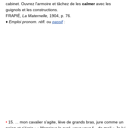
cabinet. Ouvrez l'armoire et tâchez de les
calmer
avec les
guignols et les constructions.
FRAPIÉ,
La Maternelle,
1904, p. 76.
♦
Emploi pronom. réfl.
ou
passif
:
•
15. ... mon cavalier s'agite, lève de grands bras, jure comme un
païen et s'écrie : « Monsieur le curé, vous vous f... de moi! » Je lui