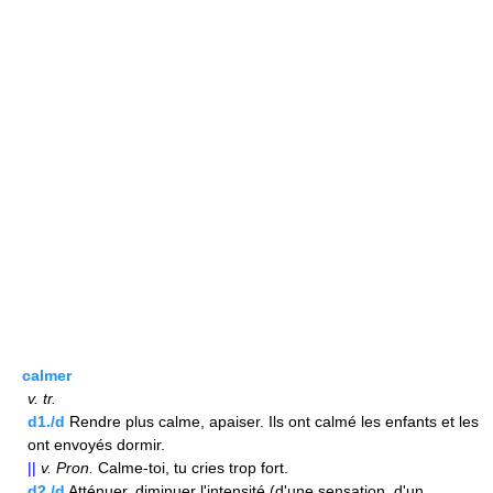
calmer
v.
tr.
d1./d
Rendre plus calme, apaiser. Ils ont calmé les enfants et les
ont envoyés dormir.
||
v.
Pron.
Calme-toi, tu cries trop fort.
d2./d
Atténuer, diminuer l'intensité (d'une sensation, d'un