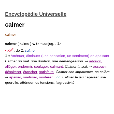
Encyclopédie Universelle
calmer
calmer
calmer
[ kalme ]
v. tr.
<conjug. : 1>
e
•
XV
; de 2.
calme
1
♦
Atténuer, diminuer (une sensation, un sentiment) en apaisant.
Calmer un mal, une douleur, une démangeaison.
⇒
adoucir
,
alléger
,
endormir
,
soulager
;
calmant
.
Calmer la soif.
⇒
assouvir
,
désaltérer
,
étancher
,
satisfaire
.
Calmer son impatience, sa colère.
⇒
apaiser
,
maîtriser
,
modérer
.
Loc.
Calmer le jeu :
apaiser une
querelle; atténuer les tensions, l'agressivité.