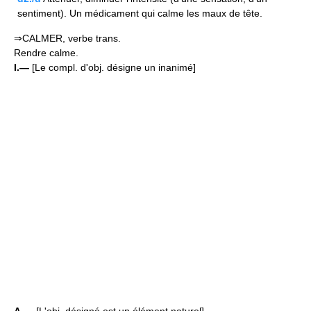
sentiment). Un médicament qui calme les maux de tête.
⇒CALMER, verbe trans.
Rendre calme.
I.—
[Le compl. d'obj. désigne un inanimé]
A.—
[L'obj. désigné est un élément naturel]