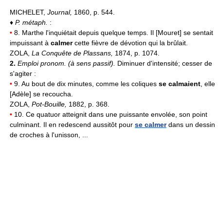
MICHELET,
Journal,
1860, p. 544.
♦
P. métaph.
:
•
8. Marthe l'inquiétait depuis quelque temps. Il [Mouret] se sentait
impuissant à
calmer
cette fièvre de dévotion qui la brûlait.
ZOLA,
La Conquête de Plassans,
1874, p. 1074.
2.
Emploi pronom. (à sens passif).
Diminuer d'intensité; cesser de
s'agiter :
•
9. Au bout de dix minutes, comme les coliques
se calmaient
, elle
[Adèle] se recoucha.
ZOLA,
Pot-Bouille,
1882, p. 368.
•
10. Ce quatuor atteignit dans une puissante envolée, son point
culminant. Il en redescend aussitôt pour
se calmer
dans un dessin
de croches à l'unisson, ...