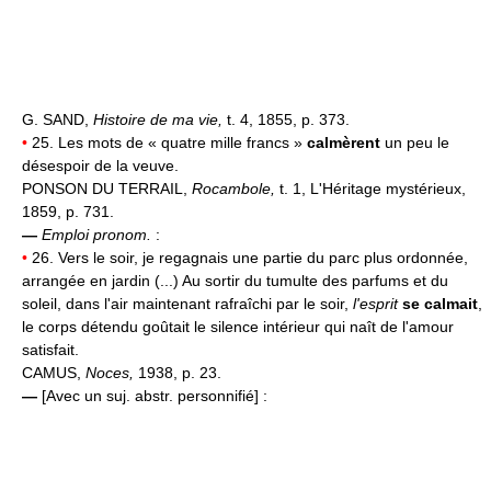
G. SAND,
Histoire de ma vie,
t. 4, 1855, p. 373.
•
25. Les mots de « quatre mille francs »
calmèrent
un peu le
désespoir de la veuve.
PONSON DU TERRAIL,
Rocambole,
t. 1, L'Héritage mystérieux,
1859, p. 731.
—
Emploi pronom.
:
•
26. Vers le soir, je regagnais une partie du parc plus ordonnée,
arrangée en jardin (...) Au sortir du tumulte des parfums et du
soleil, dans l'air maintenant rafraîchi par le soir,
l'esprit
se calmait
,
le corps détendu goûtait le silence intérieur qui naît de l'amour
satisfait.
CAMUS,
Noces,
1938, p. 23.
—
[Avec un suj. abstr. personnifié] :