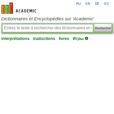
RU
EN
DE
ES
fr-academic.com
Dictionnaires et Encyclopédies sur 'Academic'
Recherche!
interprétations
traductions
livres
Игры ⚽