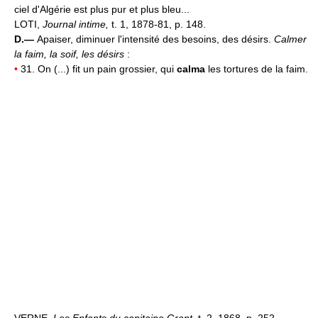
ciel d'Algérie est plus pur et plus bleu...
LOTI,
Journal intime,
t. 1, 1878-81, p. 148.
D.—
Apaiser, diminuer l'intensité des besoins, des désirs.
Calmer
la faim, la soif, les désirs
:
•
31. On (...) fit un pain grossier, qui
calma
les tortures de la faim.
VERNE,
Les Enfants du capitaine Grant,
t. 2, 1868, p. 252.